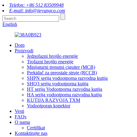
Telefon: +86 512 83509948
E-mail: info@jieyungco.com
English
Dom
Proizvodi
Jednofazni brojilo energije
Trofazni brojilo energije
Minijaturni trenutni ciguiter (MCB)
Prekidač za preostale struje (RCCB)
SHPN serija vodootporna razvodna kutija
SHQ3 serija vodootporna kutija
HT serija Vodootporna razvodna kutija
HA serija vodootporna razvodna kutija
KUTIJA RAZVOJA TXM
Vodootporan konektor
Vesti
FAQs
O nama
Certifikat
Kontaktirajte nas