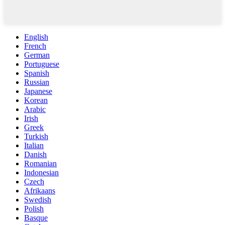
English
French
German
Portuguese
Spanish
Russian
Japanese
Korean
Arabic
Irish
Greek
Turkish
Italian
Danish
Romanian
Indonesian
Czech
Afrikaans
Swedish
Polish
Basque