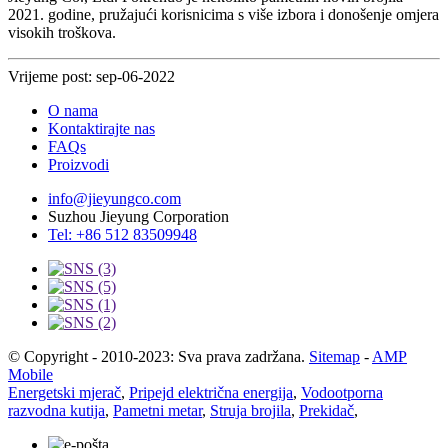
2021. godine, pružajući korisnicima s više izbora i donošenje omjera
visokih troškova.
Vrijeme post: sep-06-2022
O nama
Kontaktirajte nas
FAQs
Proizvodi
info@jieyungco.com
Suzhou Jieyung Corporation
Tel: +86 512 83509948
© Copyright - 2010-2023: Sva prava zadržana.
Sitemap
-
AMP
Mobile
Energetski mjerač
,
Pripejd električna energija
,
Vodootporna
razvodna kutija
,
Pametni metar
,
Struja brojila
,
Prekidač
,