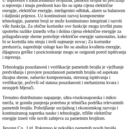
U usporedbi s tradicionalnim brojilima, pametni brojila su precizniji
u mjerenju i imaju prednosti kao što su upita cijena električne
energije, električne energije, inteligentni odbitak, alarm sa balansom
i daljinski prijenos. Uz kontinuirani razvoj komponentne
tehnologije, pametni broji se može kontinuirano integrirati i razviti
više funkcija. Za obične korisnike ove funkcije mogu izvršiti punu
upotrebu razlike između vrha i dolina cijena električne energije za
prilagođavanje sheme potrošnje električne energije samostalno, kako
bi se koristila istu struju i troši najmanje novac; Za korisnike
preduzeća, naprednije usluge kao što su analiza kvaliteta energije,
dijagnoza greške i pozicioniranje mogu se osigurati pored ispitivanja
i mjerenja.
Tehnologija pouzdanosti i verifikacije pametnih brojila je vježbanje
predviđanja i provjere pouzdanosti pametnih brojila od aspekata
dizajna sheme, nabavke komponenata, stresnog ispitivanja i
verifikacije, počevši od statusa pouzdanosti i mehanizmu kvara i
neuspjeh Mjerači.
Trenutno distribuirano napajanje, ultra-visokonaponska i mikro
mreža, te gomila punjenja potrebna je tehnička podrška relevantnih
pametnih brojila. Poboljšanje socijalnog i ekonomskog razvoja i
kontinuiranog napretka nauke i tehnologije, tržište električne
energije izneti više novih zahtjeva za pametnim brojilom.
Jieyung Co., Ltd. Pokrenuo je nekoliko pametnih novih brojila