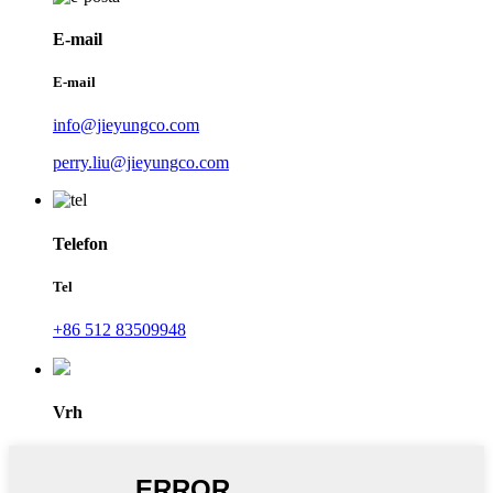
E-mail
E-mail
info@jieyungco.com
perry.liu@jieyungco.com
Telefon
Tel
+86 512 83509948
Vrh