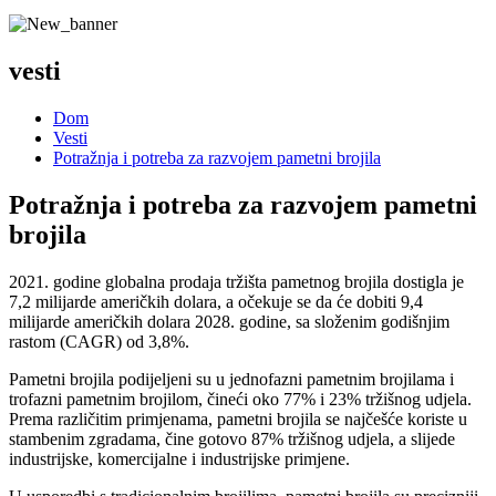
vesti
Dom
Vesti
Potražnja i potreba za razvojem pametni brojila
Potražnja i potreba za razvojem pametni
brojila
2021. godine globalna prodaja tržišta pametnog brojila dostigla je
7,2 milijarde američkih dolara, a očekuje se da će dobiti 9,4
milijarde američkih dolara 2028. godine, sa složenim godišnjim
rastom (CAGR) od 3,8%.
Pametni brojila podijeljeni su u jednofazni pametnim brojilama i
trofazni pametnim brojilom, čineći oko 77% i 23% tržišnog udjela.
Prema različitim primjenama, pametni brojila se najčešće koriste u
stambenim zgradama, čine gotovo 87% tržišnog udjela, a slijede
industrijske, komercijalne i industrijske primjene.