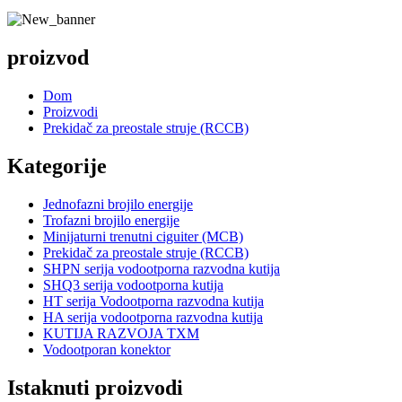
proizvod
Dom
Proizvodi
Prekidač za preostale struje (RCCB)
Kategorije
Jednofazni brojilo energije
Trofazni brojilo energije
Minijaturni trenutni ciguiter (MCB)
Prekidač za preostale struje (RCCB)
SHPN serija vodootporna razvodna kutija
SHQ3 serija vodootporna kutija
HT serija Vodootporna razvodna kutija
HA serija vodootporna razvodna kutija
KUTIJA RAZVOJA TXM
Vodootporan konektor
Istaknuti proizvodi