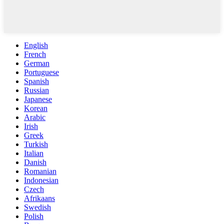
English
French
German
Portuguese
Spanish
Russian
Japanese
Korean
Arabic
Irish
Greek
Turkish
Italian
Danish
Romanian
Indonesian
Czech
Afrikaans
Swedish
Polish