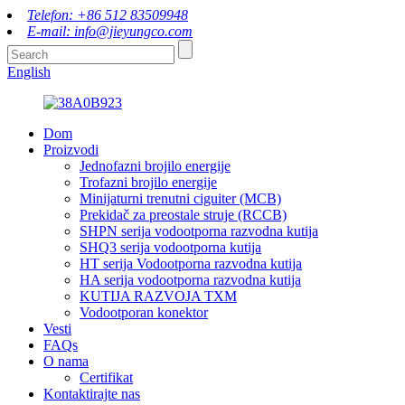
Telefon: +86 512 83509948
E-mail: info@jieyungco.com
English
Dom
Proizvodi
Jednofazni brojilo energije
Trofazni brojilo energije
Minijaturni trenutni ciguiter (MCB)
Prekidač za preostale struje (RCCB)
SHPN serija vodootporna razvodna kutija
SHQ3 serija vodootporna kutija
HT serija Vodootporna razvodna kutija
HA serija vodootporna razvodna kutija
KUTIJA RAZVOJA TXM
Vodootporan konektor
Vesti
FAQs
O nama
Certifikat
Kontaktirajte nas