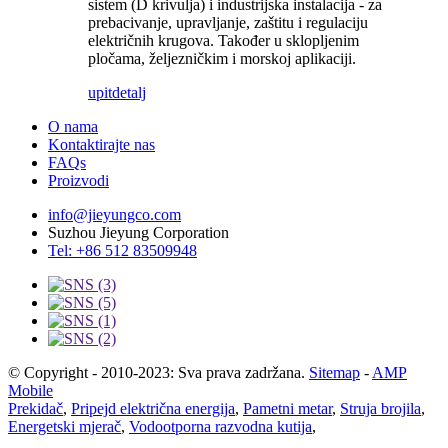
sistem (D krivulja) i industrijska instalacija - za
prebacivanje, upravljanje, zaštitu i regulaciju
električnih krugova. Također u sklopljenim
pločama, željezničkim i morskoj aplikaciji.
upit
detalj
O nama
Kontaktirajte nas
FAQs
Proizvodi
info@jieyungco.com
Suzhou Jieyung Corporation
Tel: +86 512 83509948
© Copyright - 2010-2023: Sva prava zadržana.
Sitemap
-
AMP
Mobile
Prekidač
,
Pripejd električna energija
,
Pametni metar
,
Struja brojila
,
Energetski mjerač
,
Vodootporna razvodna kutija
,