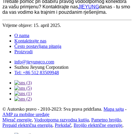
Trebate pomoć pri odabiru pravog vodootpornog konektora
za vašu primjenu? Kontaktirajte nas
JIEYUNG
danas - tu smo
da vas vodimo ka trajnim i pouzdanim rješenjima.
Vrijeme objave: 15. april 2025.
O nama
Kontaktirajte nas
Često postavljana pitanja
Proizvodi
info@jieyungco.com
Suzhou Jieyung Corporation
Tel: +86 512 83509948
© Autorsko pravo - 2010-2023: Sva prava pridržana.
Mapa sajta
-
AMP za mobilne uređaje
Mjerač energije
,
Vodootporna razvodna kutija
,
Pametno brojilo
,
Prepaid električna energija
,
Prekidač
,
Brojilo električne energije
,