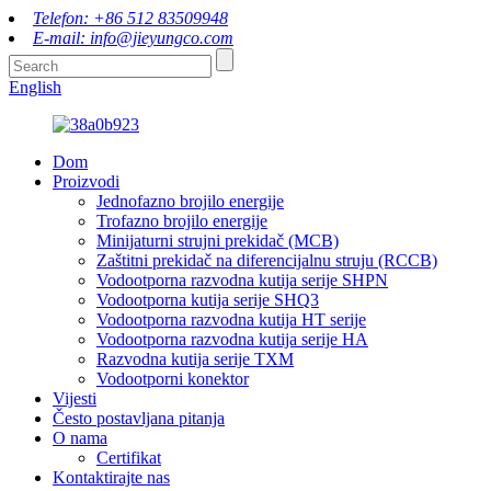
Telefon: +86 512 83509948
E-mail: info@jieyungco.com
English
Dom
Proizvodi
Jednofazno brojilo energije
Trofazno brojilo energije
Minijaturni strujni prekidač (MCB)
Zaštitni prekidač na diferencijalnu struju (RCCB)
Vodootporna razvodna kutija serije SHPN
Vodootporna kutija serije SHQ3
Vodootporna razvodna kutija HT serije
Vodootporna razvodna kutija serije HA
Razvodna kutija serije TXM
Vodootporni konektor
Vijesti
Često postavljana pitanja
O nama
Certifikat
Kontaktirajte nas