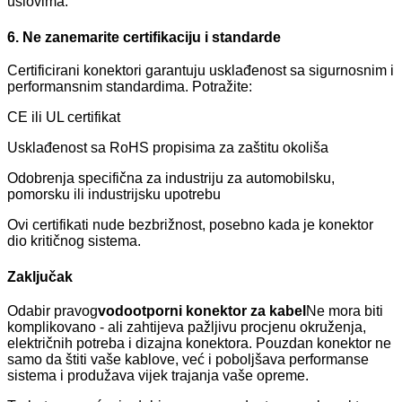
uslovima.
6. Ne zanemarite certifikaciju i standarde
Certificirani konektori garantuju usklađenost sa sigurnosnim i
performansnim standardima. Potražite:
CE ili UL certifikat
Usklađenost sa RoHS propisima za zaštitu okoliša
Odobrenja specifična za industriju za automobilsku,
pomorsku ili industrijsku upotrebu
Ovi certifikati nude bezbrižnost, posebno kada je konektor
dio kritičnog sistema.
Zaključak
Odabir pravog
vodootporni konektor za kabel
Ne mora biti
komplikovano - ali zahtijeva pažljivu procjenu okruženja,
električnih potreba i dizajna konektora. Pouzdan konektor ne
samo da štiti vaše kablove, već i poboljšava performanse
sistema i produžava vijek trajanja vaše opreme.