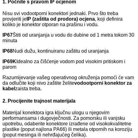
1. Počnite s pravom IP ocjenom
Nisu svi vodootporni konektori jednaki. Prvo što treba
provjeriti je
IP (zaštita od prodora) ocjena
, koji definira
koliko je konektor otporan na prašinu i vodu.
IP67
Štiti od uranjanja u vodu do dubine od 1 metra tokom 30
minuta
IP68
Nudi dužu, kontinuiranu zaštitu od uranjanja
IP69K
Idealno za čišćenje vodom pod visokim pritiskom i
parom
Razumijevanje vašeg operativnog okruženja pomoći će vam
da odlučite koji nivo zaštite želite
vodootporni konektor za
kabel
zaista treba.
2. Procijenite trajnost materijala
Materijal konektora igra ključnu ulogu u njegovim
performansama i dugovječnosti. Za pomorsku ili vanjsku
upotrebu, odaberite konektore izrađene od visokokvalitetne
plastike (poput najlona PA66) ili metala otpornih na koroziju
(poput mesinga ili nehrđajućeg čelika).