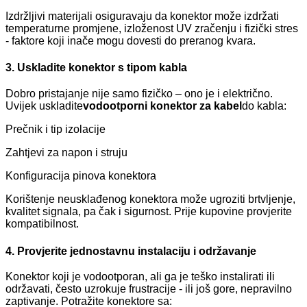
Izdržljivi materijali osiguravaju da konektor može izdržati
temperaturne promjene, izloženost UV zračenju i fizički stres
- faktore koji inače mogu dovesti do preranog kvara.
3. Uskladite konektor s tipom kabla
Dobro pristajanje nije samo fizičko – ono je i električno.
Uvijek uskladite
vodootporni konektor za kabel
do kabla:
Prečnik i tip izolacije
Zahtjevi za napon i struju
Konfiguracija pinova konektora
Korištenje neusklađenog konektora može ugroziti brtvljenje,
kvalitet signala, pa čak i sigurnost. Prije kupovine provjerite
kompatibilnost.
4. Provjerite jednostavnu instalaciju i održavanje
Konektor koji je vodootporan, ali ga je teško instalirati ili
održavati, često uzrokuje frustracije - ili još gore, nepravilno
zaptivanje. Potražite konektore sa: